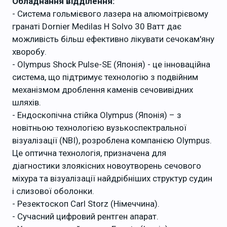
Обладнання відділення:
- Система гольмієвого лазера на алюмоітрієвому
гранаті Dornier Medilas H Solvo 30 Ватт дає
можливість більш ефективно лікувати сечокам'яну
хворобу.
- Olympus Shock Pulse-SE (Японія) - це інноваційна
система, що підтримує технологію з подвійним
механізмом дроблення каменів сечовивідних
шляхів.
- Ендоскопічна стійка Olympus (Японія) – з
новітньою технологією вузькоспектральної
візуалізації (NBI), розроблена компанією Olympus.
Це оптична технологія, призначена для
діагностики злоякісних новоутворень сечового
міхура та візуалізації найдрібніших структур судин
і слизової оболонки.
- Резектоскоп Carl Storz (Німеччина).
- Сучасний цифровий рентген апарат.