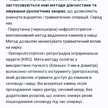
застосовуються нові методи діагностики та
лікування урологічних хворих
, що дозволяють
уникнути відкритих і травматичних операцій. Серед
них:
- Перкутанна (черезшкірна) нефролітотрипсія -
малоівазивний метод видалення каменів в нирці.
Метод дозволяє мінімізувати травматичний вплив
на нирку.
- Уретеролітотріпсія і ретроградна інтраренальна
хірургія (RIRS). Мета методу полягає у
використанні гнучкого (близько 3 мм в діаметрі)
волоконно-оптичного інструменту (уретроскопа),
який дозволяє отримати доступ до каменів в
сечоводі і нирці. Він візуалізує камінь після
проходження через уретру, сечовий міхур, без
додаткових розрізів, що значно знижує ризик
пошкодження сечоводу під час операції.