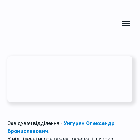
Головна
/
Відділення
Урології на 40 ліжок
Завідувач відділення -
Унгурян Олександр
Брониславович
.
У відділенні впроваджені, освоєні і широко