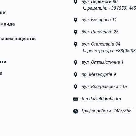
вул. Перемоги 80
📞 рецепція: +38 (050) 445
ння
вул. Бочарова 11
оманда
бул. Шевченко 25
 наших пацієнтів
вул. Сталеварів 34
📞 реєстратура: +38(050)3
нти
вул. Оптимістична 1
и
пр. Металургів 9
вул. Вроцлавська 11а
ten.rku%40dmhs-lm
Графік роботи: 24/7/365