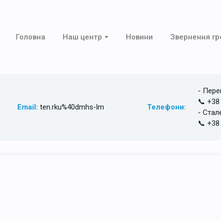
Головна
Наш центр
Новини
Звернення г
- Пере
📞 +38
Email:
ten.rku%40dmhs-lm
Телефони:
- Стал
📞 +38
Головна
/
Відділення
теріологічна лаборат