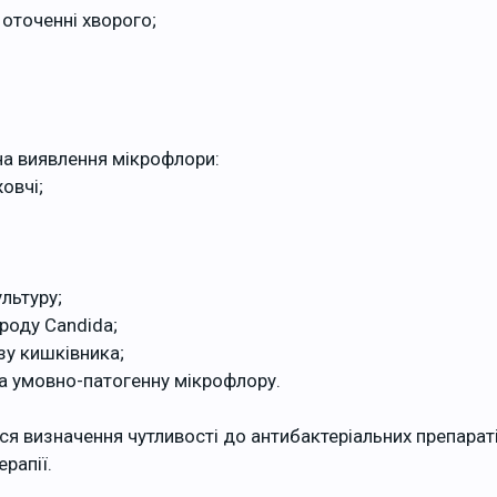
в оточенні хворого;
 на виявлення мікрофлори:
жовчі;
ультуру;
 роду Candida;
зу кишківника;
та умовно-патогенну мікрофлору.
я визначення чутливості до антибактеріальних препарат
рапії.