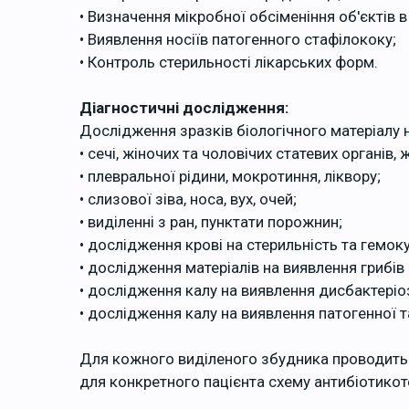
• Визначення мікробної обсіменіння об'єктів 
• Виявлення носіїв патогенного стафілококу;
• Контроль стерильності лікарських форм.
Діагностичні дослідження:
Дослідження зразків біологічного матеріалу
• сечі, жіночих та чоловічих статевих органів, 
• плевральної рідини, мокротиння, ліквору;
• слизової зіва, носа, вух, очей;
• виділенні з ран, пунктати порожнин;
• дослідження крові на стерильність та гемок
• дослідження матеріалів на виявлення грибів
• дослідження калу на виявлення дисбактеріо
• дослідження калу на виявлення патогенної 
Для кожного виділеного збудника проводитьс
для конкретного пацієнта схему антибіотикоте