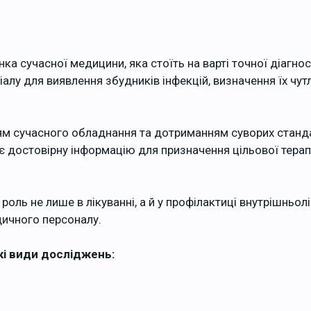
ка сучасної медицини, яка стоїть на варті точної діагно
лу для виявлення збудників інфекцій, визначення їх чут
ям сучасного обладнання та дотриманням суворих стандар
 достовірну інформацію для призначення цільової терапі
роль не лише в лікуванні, а й у профілактиці внутрішньол
дичного персоналу.
кі види досліджень: