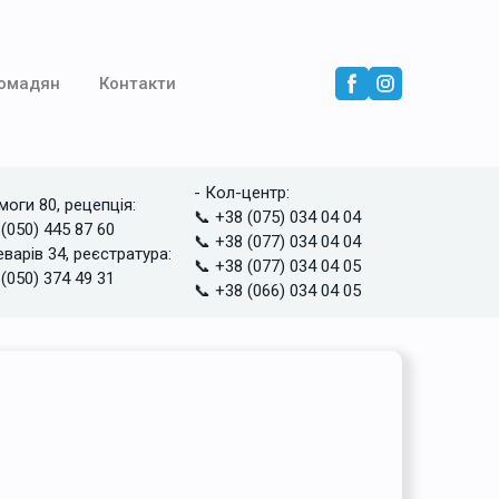
ромадян
Контакти
- Кол-центр:
моги 80, рецепція:
📞 +38 (075) 034 04 04
 (050) 445 87 60
📞 +38 (077) 034 04 04
еварів 34, реєстратура:
📞 +38 (077) 034 04 05
 (050) 374 49 31
📞 +38 (066) 034 04 05
орія