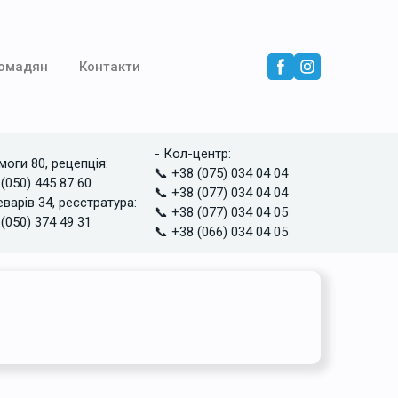
ромадян
Контакти
- Кол-центр:
моги 80, рецепція:
📞 +38 (075) 034 04 04
 (050) 445 87 60
📞 +38 (077) 034 04 04
еварів 34, реєстратура:
📞 +38 (077) 034 04 05
 (050) 374 49 31
📞 +38 (066) 034 04 05