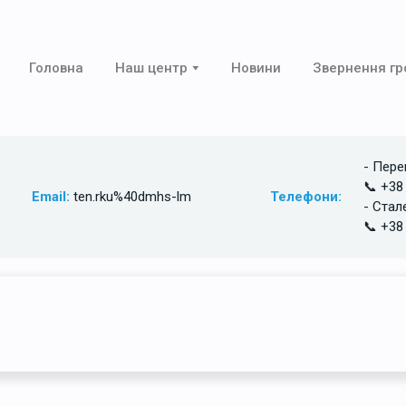
Головна
Наш центр
Новини
Звернення г
- Пере
📞 +38
Email:
ten.rku%40dmhs-lm
Телефони:
- Стал
📞 +38
Головна
/
Наша команда
/ Міхно Ольга Юріївна