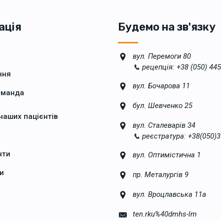
ація
Будемо на зв'язку
вул. Перемоги 80
📞 рецепція: +38 (050) 445
ння
вул. Бочарова 11
оманда
бул. Шевченко 25
 наших пацієнтів
вул. Сталеварів 34
📞 реєстратура: +38(050)3
нти
вул. Оптимістична 1
и
пр. Металургів 9
вул. Вроцлавська 11а
ten.rku%40dmhs-lm