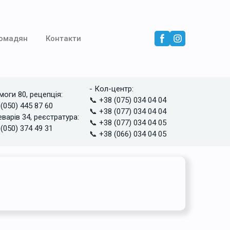
ромадян
Контакти
- Кол-центр:
моги 80, рецепція:
📞 +38 (075) 034 04 04
 (050) 445 87 60
📞 +38 (077) 034 04 04
еварів 34, реєстратура:
📞 +38 (077) 034 04 05
 (050) 374 49 31
📞 +38 (066) 034 04 05