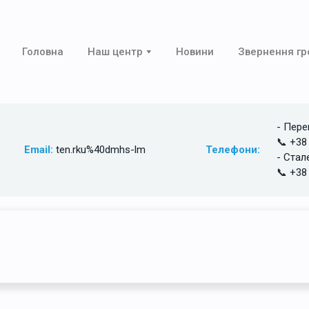
Головна
Наш центр
Новини
Звернення г
- Пере
📞 +38
Email:
ten.rku%40dmhs-lm
Телефони:
- Стал
📞 +38
Головна
/
Наша команда
/ Баранов Євген Ігоревич