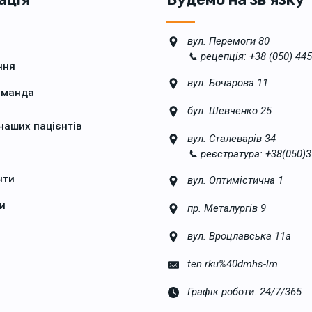
вул. Перемоги 80
📞 рецепція: +38 (050) 445
ння
вул. Бочарова 11
оманда
бул. Шевченко 25
 наших пацієнтів
вул. Сталеварів 34
📞 реєстратура: +38(050)3
нти
вул. Оптимістична 1
и
пр. Металургів 9
вул. Вроцлавська 11а
ten.rku%40dmhs-lm
Графік роботи: 24/7/365