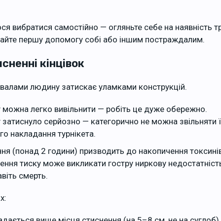
я вибратися самостійно — огляньте себе на наявність т
айте першу допомогу собі або іншим постраждалим.
исненні кінцівок
завалами людину затискає уламками конструкцій.
у можна легко вивільнити — робіть це дуже обережно.
 затиснуло серйозно — категорично не можна звільняти ї
го накладання турнікета.
ня (понад 2 години) призводить до накопичення токсинів
ення тиску може викликати гостру ниркову недостатність
віть смерть.
х:
адається вище місця стиснення (на 5–8 см, не на суглоб)