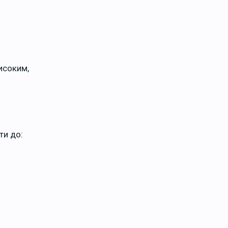
исоким,
ти до: