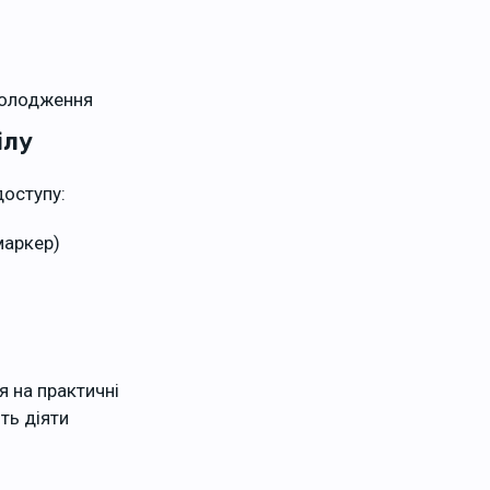
холодження
ілу
доступу:
маркер)
я на практичні
ть діяти