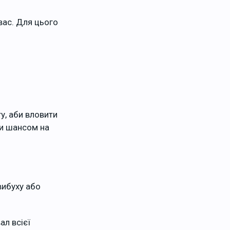
вас. Для цього
у, аби вловити
ти шансом на
вибуху або
л всієї