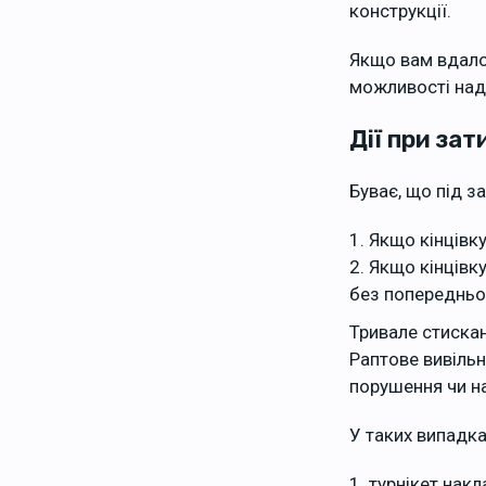
конструкції.
Якщо вам вдалос
можливості над
Дії при зат
Буває, що під 
Якщо кінцівк
Якщо кінцівку
без попередньо
Тривале стискан
Раптове вивільн
порушення чи на
У таких випадка
турнікет накл