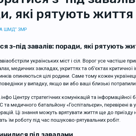
и, які рятують життя
ТА ШМД" ЗМР
ся з-під завалів: поради, які рятують ж
віаобстріли українських міст і сіл. Ворог усе частіше при
лах, медичних закладах, укриттях та об’єктах критичної 
инків опиняються цілі родини. Саме тому кожен українец
поведінки у випадку, якщо ви або ваші близькі потрапили
інфо Центру стратегічних комунікацій та інформаційної 
 та медичного батальйону «Госпітальєри», перевірені в 
рацій. Ці знання можуть врятувати життя ще до приїзду 
ть їм роботу під час пошуково-рятувальних робіт.
инилися під завалами