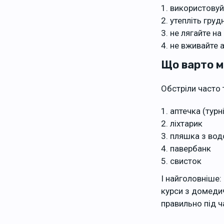
використовуй
утепліть груд
не лягайте на
не вживайте 
Що варто м
Обстріли часто 
аптечка (турн
ліхтарик
пляшка з во
павербанк
свисток
І найголовніше:
курси з домеди
правильно під ч