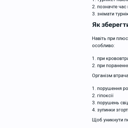
позначте час
знімати турн
Як зберегт
Навіть при плю
особливо:
при крововтр
при пораненн
Організм втрача
порушення ро
гіпоксії
порушень сві
зупинки згорт
Щоб уникнути п