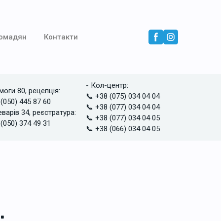
ромадян
Контакти
- Кол-центр:
моги 80, рецепція:
📞 +38 (075) 034 04 04
 (050) 445 87 60
📞 +38 (077) 034 04 04
еварів 34, реєстратура:
📞 +38 (077) 034 04 05
 (050) 374 49 31
📞 +38 (066) 034 04 05
: