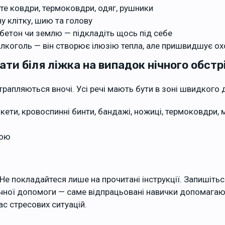
те ковдри, термоковдри, одяг, рушники
ну клітку, шию та голову
 бетон чи землю — підкладіть щось під себе
алкоголь — він створює ілюзію тепла, але пришвидшує о
ати біля ліжка на випадок нічного обстр
трапляються вночі. Усі речі мають бути в зоні швидкого 
ікети, кровоспинні бинти, бандажі, ножиці, термоковдри, 
дою
 Не покладайтеся лише на прочитані інструкції. Запишітьс
чної допомоги — саме відпрацьовані навички допомагаю
ас стресових ситуацій.