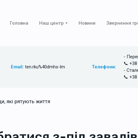
Головна
Наш центр
Новини
Звернення г
- Пере
📞 +38
Email:
ten.rku%40dmhs-lm
Телефони:
- Стал
📞 +38
братися з-під завалів