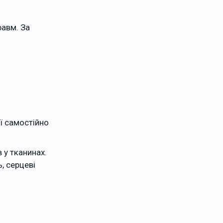
равм. За
ї самостійно
 у тканинах.
, серцеві