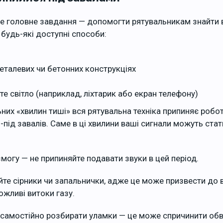
ше головне завдання — допомогти рятувальникам знайти 
будь-які доступні способи:
еталевих чи бетонних конструкціях
е світло (наприклад, ліхтарик або екран телефону)
ьних «хвилин тиші» вся рятувальна техніка припиняє робот
з-під завалів. Саме в ці хвилини ваші сигнали можуть ста
могу — не припиняйте подавати звуки в цей період.
те сірники чи запальнички, адже це може призвести до 
жливі витоки газу.
 самостійно розбирати уламки — це може спричинити обва