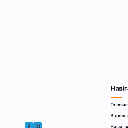
Навіг
Головна
Відділе
Наша к