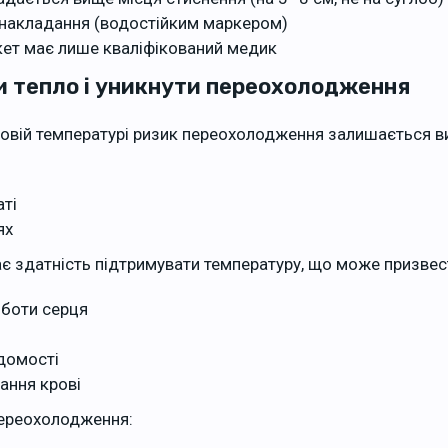
 накладання (водостійким маркером)
ікет має лише кваліфікований медик
и тепло і уникнути переохолодження
совій температурі ризик переохолодження залишається в
аті
ях
є здатність підтримувати температуру, що може призвес
боти серця
домості
ання крові
ереохолодження: