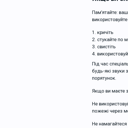
Пам’ятайте: ва
використовуйте 
кричіть
стукайте по м
свистіть
використовуйт
Під час спеціал
будь-які звуки 
порятунок.
Якщо ви маєте з
Не використовуй
пожежі через мо
Не намагайтеся