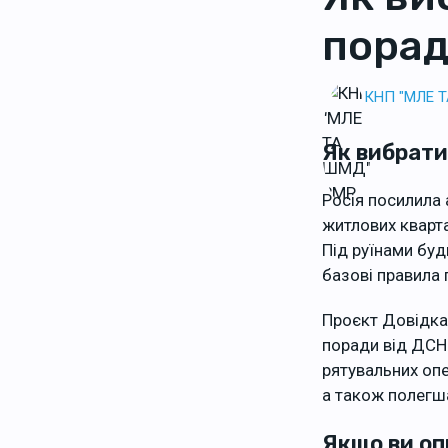
порад
КНП "МЛЕ 
Як вибрати
Росія посилила а
житлових кварта
Під руїнами буд
базові правила 
Проєкт Довідка.
поради від ДСНС
рятувальних опе
а також полегша
Якщо ви оп