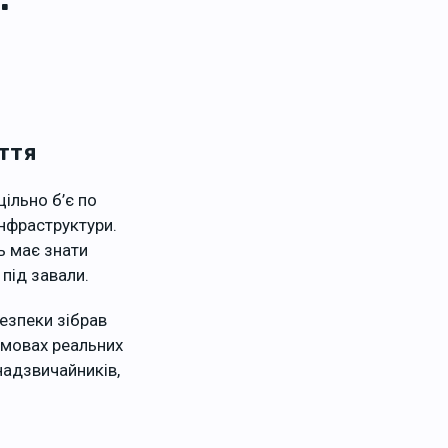
иття
цільно б’є по
інфраструктури.
ь має знати
 під завали.
безпеки зібрав
умовах реальних
надзвичайників,