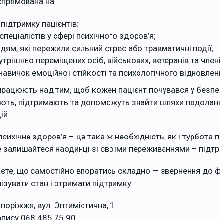
спрямована на:
 підтримку пацієнтів;
спеціалістів у сфері психічного здоров’я;
ям, які пережили сильний стрес або травматичні події;
трішньо переміщених осіб, військових, ветеранів та члені
авичок емоційної стійкості та психологічного відновлен
працюють над тим, щоб кожен пацієнт почувався у безпе
ають, підтримають та допоможуть знайти шляхи подолан
ій.
психічне здоров’я – це така ж необхідність, як і турбота 
е залишайтеся наодинці зі своїми переживаннями – підтр
єте, що самостійно впоратись складно — звернення до ф
ізувати стан і отримати підтримку.
апоріжжя, вул. Оптимістична, 1
пису 068 485 75 90