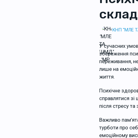
склад
КНП "МЛЕ 
У сучасних умов
збереження псих
переживання, не
лише на емоційн
життя.
Психічне здоров
справлятися зі
після стресу та
Важливо пам’ята
турботи про себ
емоційному вис