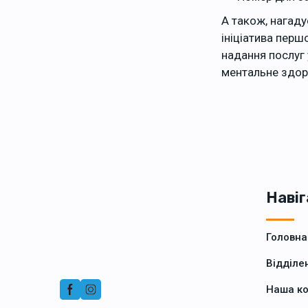
А також, нагад
ініціатива перш
надання послуг 
ментальне здор
Навіг
Головна
Відділе
Наша к