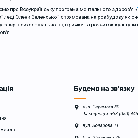
уємо про Всеукраїнську програма ментального здоров'я «
ої леді Олени Зеленської, спрямована на розбудову якісн
у сфері психосоціальної підтримки та розвиток культури 
ов'я.
ація
Будемо на зв'язку
вул. Перемоги 80
📞 рецепція: +38 (050) 445
ння
вул. Бочарова 11
оманда
бул. Шевченко 25