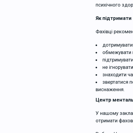
психічного здор
Як підтримати 
Фахівці рекоме
дотримуватис
обмежувати 
підтримувати
не ігноруват
знаходити ча
звертатися п
виснаження.
Центр менталь
У нашому закла
отримати фахов