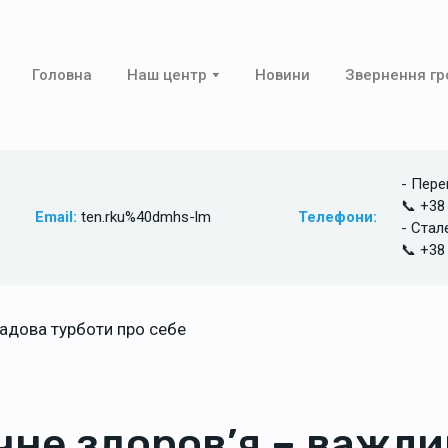
Головна
Наш центр
Новини
Звернення г
- Пере
📞 +38
Email:
ten.rku%40dmhs-lm
Телефони:
- Стал
📞 +38
чне здоров’я – важли