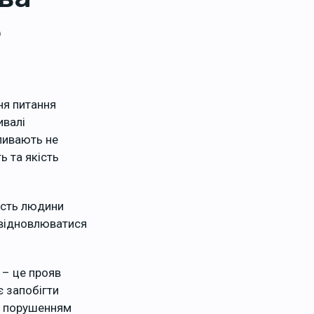
е
ня питання
ивалі
ливають не
ь та якість
ність людини
 відновлюватися
 – це прояв
є запобігти
м порушенням