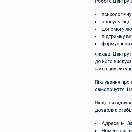
Робота Центру 
психологічну
консультації 
допомогу люд
підтримку вну
формування н
Фахівці Центру 
де його вислух
життєвих ситуац
Піклування про 
самопочуття. Н
Якщо ви відчува
дозволяє стабіл
Адреса: м. З
Номер для за