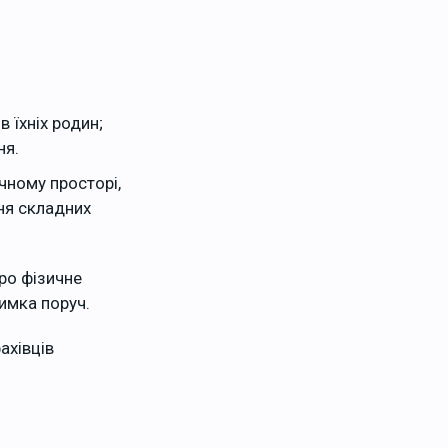
в їхніх родин;
ня.
чному просторі,
ня складних
про фізичне
имка поруч.
ахівців