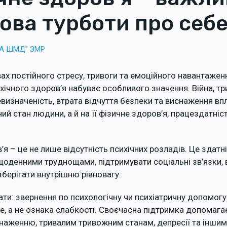
ова турботи про себ
ТА ШМД" ЗМР
ах постійного стресу, тривоги та емоційного навантажен
ічного здоров’я набуває особливого значення. Війна, тр
визначеність, втрата відчуття безпеки та виснаження вп
ий стан людини, а й на її фізичне здоров’я, працездатніст
’я – це не лише відсутність психічних розладів. Це здат
 щоденними труднощами, підтримувати соціальні зв’язки,
 зберігати внутрішню рівновагу.
ти: звернення по психологічну чи психіатричну допомогу
е, а не ознака слабкості. Своєчасна підтримка допомага
наженню, тривалим тривожним станам, депресії та інши