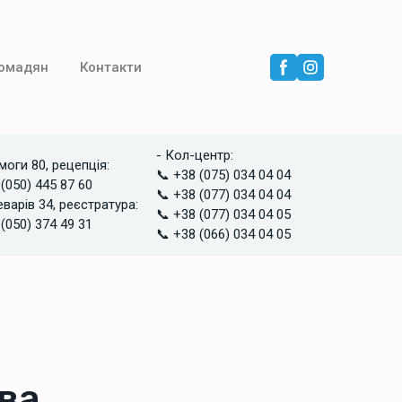
ромадян
Контакти
- Кол-центр:
моги 80, рецепція:
📞 +38 (075) 034 04 04
 (050) 445 87 60
📞 +38 (077) 034 04 04
еварів 34, реєстратура:
📞 +38 (077) 034 04 05
 (050) 374 49 31
📞 +38 (066) 034 04 05
ва