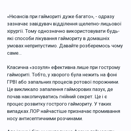
«Нюансів при гаймориті дуже багато», - одразу
зазначає завідувач відділення щелепно-лицьової
хірургії. Тому однозначно використовувати будь-
які способи лікування гаймориту в домашніх
умовах неприпустимо. Давайте розберемось чому
саме…
Класична «зозуля» ефективна лише при гострому
гаймориті. Тобто, у хворого була нежить на фоні
ГРВІ або запальних процесів ротової порожнини.
Це викликало запалення гайморових пазух, де
почав накопичуватись гнійний секрет. Це і є
процес розвитку гострого гаймориту. У таких
випадках ЛОР найчастіше призначає промивання
носу антисептичними розчинами.