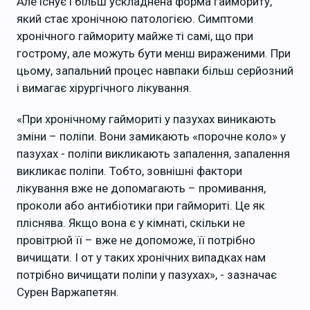
Але існує і більш ускладнена форма гаймориту,
який стає хронічною патологією. Симптоми
хронічного гаймориту майже ті самі, що при
гострому, але можуть бути менш вираженими. При
цьому, запальний процес навпаки більш серйозний
і вимагає хірургічного лікування.
«При хронічному гаймориті у пазухах виникають
зміни – поліпи. Вони замикають «порочне коло» у
пазухах - поліпи викликають запалення, запалення
викликає поліпи. Тобто, зовнішні фактори
лікування вже не допомагають – промивання,
проколи або антибіотики при гаймориті. Це як
пліснява. Якщо вона є у кімнаті, скільки не
провітрюй її – вже не допоможе, її потрібно
вичищати. І от у таких хронічних випадках нам
потрібно вичищати поліпи у пазухах», - зазначає
Сурен Варжапетян.