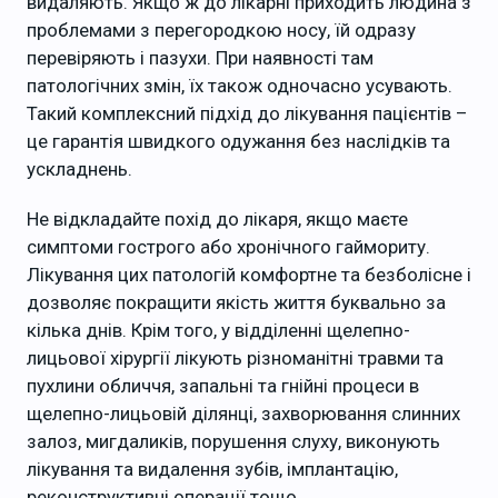
видаляють. Якщо ж до лікарні приходить людина з
проблемами з перегородкою носу, їй одразу
перевіряють і пазухи. При наявності там
патологічних змін, їх також одночасно усувають.
Такий комплексний підхід до лікування пацієнтів –
це гарантія швидкого одужання без наслідків та
ускладнень.
Не відкладайте похід до лікаря, якщо маєте
симптоми гострого або хронічного гаймориту.
Лікування цих патологій комфортне та безболісне і
дозволяє покращити якість життя буквально за
кілька днів. Крім того, у відділенні щелепно-
лицьової хірургії лікують різноманітні травми та
пухлини обличчя, запальні та гнійні процеси в
щелепно-лицьовій ділянці, захворювання слинних
залоз, мигдаликів, порушення слуху, виконують
лікування та видалення зубів, імплантацію,
реконструктивні операції тощо.