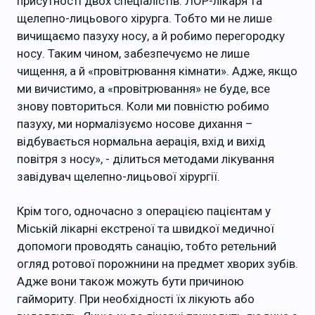
присутності двох спеціалістів: ЛОР-лікаря та
щелепно-лицьового хірурга. Тобто ми не лише
вичищаємо пазуху носу, а й робимо перегородку
носу. Таким чином, забезпечуємо не лише
чищення, а й «провітрювання кімнати». Адже, якщо
ми вичистимо, а «провітрювання» не буде, все
знову повториться. Коли ми повністю робимо
пазуху, ми нормалізуємо носове дихання –
відбувається нормальна аерація, вхід и вихід
повітря з носу», - ділиться методами лікування
завідувач щелепно-лицьової хірургії.
Крім того, одночасно з операцією пацієнтам у
Міській лікарні екстреної та швидкої медичної
допомоги проводять санацію, тобто ретельний
огляд ротової порожнини на предмет хворих зубів.
Адже вони також можуть бути причиною
гаймориту. При необхідності їх лікують або