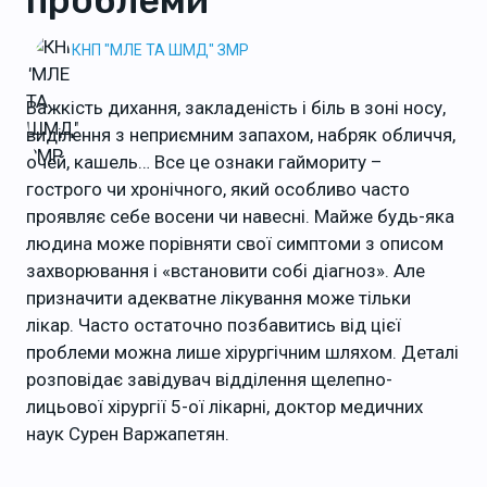
проблеми
КНП "МЛЕ ТА ШМД" ЗМР
Важкість дихання, закладеність і біль в зоні носу,
виділення з неприємним запахом, набряк обличчя,
очей, кашель… Все це ознаки гаймориту –
гострого чи хронічного, який особливо часто
проявляє себе восени чи навесні. Майже будь-яка
людина може порівняти свої симптоми з описом
захворювання і «встановити собі діагноз». Але
призначити адекватне лікування може тільки
лікар. Часто остаточно позбавитись від цієї
проблеми можна лише хірургічним шляхом. Деталі
розповідає завідувач відділення щелепно-
лицьової хірургії 5-ої лікарні, доктор медичних
наук Сурен Варжапетян.